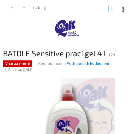
Přejít
NÁKUP
na
CZK
obsah
KOŠÍK
BATOLE Sensitive prací gel 4 L
129
Průměrné
Neohodnoceno
Podrobnosti hodnocení
Více za méně
hodnocení
Značka:
QALT
produktu
je
0,0
z
5
hvězdiček.