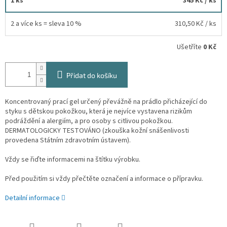
1 ks
345 Kč
/ ks
2 a více ks = sleva 10 %
310,50 Kč
/ ks
Ušetříte
0 Kč
Přidat do košíku
Koncentrovaný prací gel určený převážně na prádlo přicházející do
styku s dětskou pokožkou, která je nejvíce vystavena rizikům
podráždění a alergiím, a pro osoby s citlivou pokožkou.
DERMATOLOGICKY TESTOVÁNO (zkouška kožní snášenlivosti
provedena Státním zdravotním ústavem).
Vždy se řiďte informacemi na štítku výrobku.
Před použitím si vždy přečtěte označení a informace o přípravku.
Detailní informace