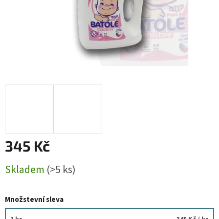
345 Kč
Měrná
Skladem
(>5 ks)
cena:
Množstevní sleva