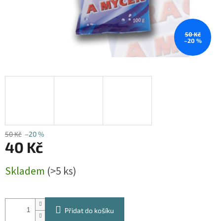
50 Kč
–20 %
50 Kč
–20 %
40 Kč
Měrná
Skladem
(>5 ks)
cena:
Přidat do košíku