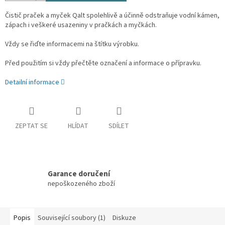
Čistič praček a myček Qalt spolehlivě a účinně odstraňuje vodní kámen,
zápach i veškeré usazeniny v pračkách a myčkách.
Vždy se řiďte informacemi na štítku výrobku.
Před použitím si vždy přečtěte označení a informace o přípravku.
Detailní informace
ZEPTAT SE
HLÍDAT
SDÍLET
Garance doručení
nepoškozeného zboží
Popis
Související soubory (1)
Diskuze