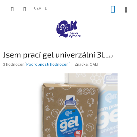
Přejít
NÁKUP
na
CZK
obsah
KOŠÍK
Jsem prací gel univerzální 3L
120
Průměrné
3 hodnocení
Podrobnosti hodnocení
Značka:
QALT
hodnocení
produktu
je
4,0
z
5
hvězdiček.