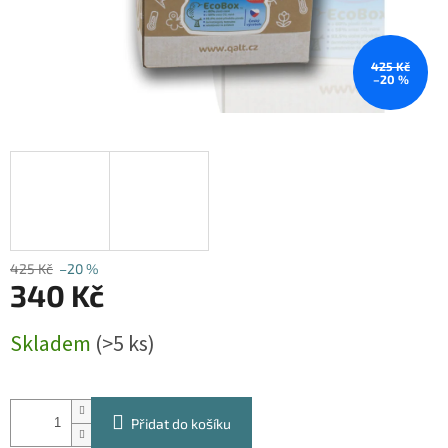
425 Kč
–20 %
425 Kč
–20 %
340 Kč
Měrná
Skladem
(>5 ks)
cena:
Přidat do košíku