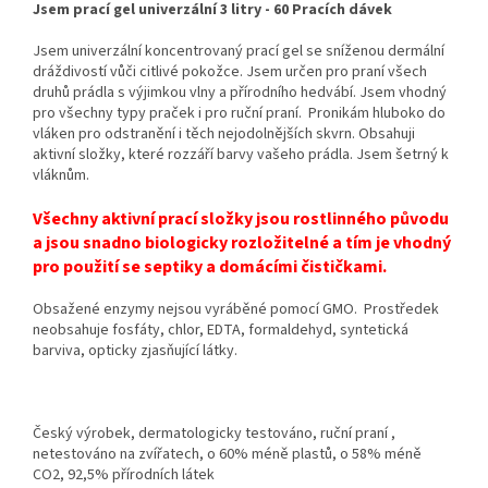
Jsem prací gel univerzální 3 litry - 60 Pracích dávek
Jsem univerzální koncentrovaný prací gel se sníženou dermální
dráždivostí vůči citlivé pokožce. Jsem určen pro praní všech
druhů prádla s výjimkou vlny a přírodního hedvábí. Jsem vhodný
pro všechny typy praček i pro ruční praní. Pronikám hluboko do
vláken pro odstranění i těch nejodolnějších skvrn. Obsahuji
aktivní složky, které rozzáří barvy vašeho prádla. Jsem šetrný k
vláknům.
Všechny aktivní prací složky jsou rostlinného původu
a jsou snadno biologicky rozložitelné a tím je vhodný
pro použití se septiky a domácími čističkami.
Obsažené enzymy nejsou vyráběné pomocí GMO. Prostředek
neobsahuje fosfáty, chlor, EDTA, formaldehyd, syntetická
barviva, opticky zjasňující látky.
Český výrobek, dermatologicky testováno, ruční praní ,
netestováno na zvířatech, o 60% méně plastů, o 58% méně
CO2, 92,5% přírodních látek