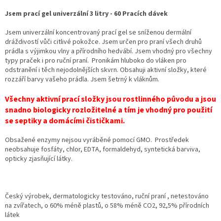
Jsem prací gel univerzální 3 litry - 60 Pracích dávek
Jsem univerzální koncentrovaný prací gel se sníženou dermální
dráždivostí vůči citlivé pokožce. Jsem určen pro praní všech druhů
prádla s výjimkou vlny a přírodního hedvábí. Jsem vhodný pro všechny
typy praček i pro ruční praní. Pronikám hluboko do vláken pro
odstranění i těch nejodolnějších skvrn. Obsahuji aktivní složky, které
rozzáří barvy vašeho prádla. Jsem šetrný k vláknům.
Všechny aktivní prací složky jsou rostlinného původu a jsou
snadno biologicky rozložitelné a tím je vhodný pro použití
se septiky a domácími čističkami.
Obsažené enzymy nejsou vyráběné pomocí GMO. Prostředek
neobsahuje fosfáty, chlor, EDTA, formaldehyd, syntetická barviva,
opticky zjasňující látky.
Český výrobek, dermatologicky testováno, ruční praní , netestováno
na zvířatech, o 60% méně plastů, o 58% méně CO2, 92,5% přírodních
látek