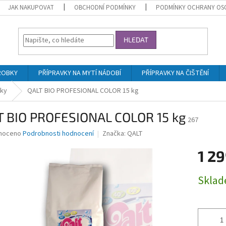
JAK NAKUPOVAT
OBCHODNÍ PODMÍNKY
PODMÍNKY OCHRANY OS
HLEDAT
ROBKY
PŘÍPRAVKY NA MYTÍ NÁDOBÍ
PŘÍPRAVKY NA ČIŠTĚNÍ
dky
QALT BIO PROFESIONAL COLOR 15 kg
T BIO PROFESIONAL COLOR 15 kg
267
né
noceno
Podrobnosti hodnocení
Značka:
QALT
ní
1 29
u
Měrná
Skla
cena:
ek.