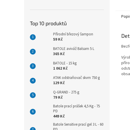
Popi
Top 10 produktů
Přírodní březový šampon
Det
59 Kč
Bezf
BATOLE aviváž Balsam 5 L
365 Kč
Výrob
přír
BATOLE - 15 kg
1 062 Kč
odstr
obsa
ATAK odstraňovač skvrn 750 g
129 Kč
Q-GRAND - 275 g
79 Kč
Batole prací prášek 4,5 Kg - 75
PD
449 Kč
Batole Sensitive prací gel 3 L - 60
PD