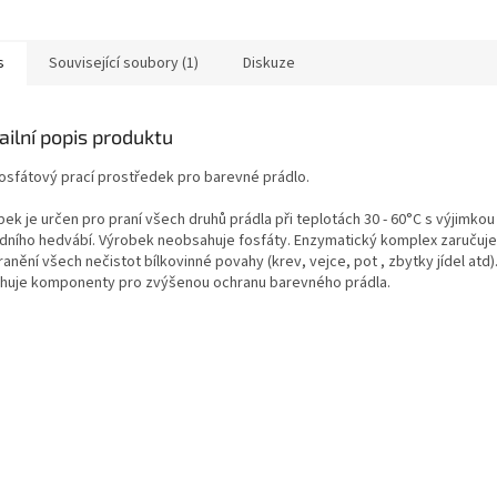
s
Související soubory (1)
Diskuze
ailní popis produktu
osfátový prací prostředek pro barevné prádlo.
ek je určen pro praní všech druhů prádla při teplotách 30 - 60°C s výjimkou 
odního hedvábí. Výrobek neobsahuje fosfáty. Enzymatický komplex zaručuje
anění všech nečistot bílkovinné povahy (krev, vejce, pot , zbytky jídel atd
huje komponenty pro zvýšenou ochranu barevného prádla.