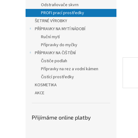
n
Odstraňovače skvrn
e
PROFI prací prostředky
l
ŠETRNÉ VÝROBKY
PŘÍPRAVKY NA MYTÍ NÁDOBÍ
Ruční mytí
Přípravky do myčky
PŘÍPRAVKY NA ČIŠTĚNÍ
Čističe podlah
Přípravky na rez a vodní kámen
Čistící prostředky
KOSMETIKA
AKCE
Přijímáme online platby