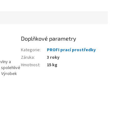
Doplňkové parametry
Kategorie
:
PROFI prací prostředky
Záruka
:
3 roky
vlny a
Hmotnost
:
15 kg
 spolehlivé
). Výrobek