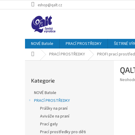
Přejít
eshop@qalt.cz
na
obsah
NOVÉ Batole
PRACÍ PROSTŘEDKY
ŠETRNÉ VÝ
Domů
PRACÍ PROSTŘEDKY
PROFI prací prostře
P
QAL
o
Přeskočit
s
Průměr
Neohod
Kategorie
kategorie
t
hodnoce
r
produkt
NOVÉ Batole
a
je
PRACÍ PROSTŘEDKY
0,0
n
z
Prášky na praní
n
5
í
Aviváže na praní
hvězdič
p
Prací gely
a
Prací prostředky pro děti