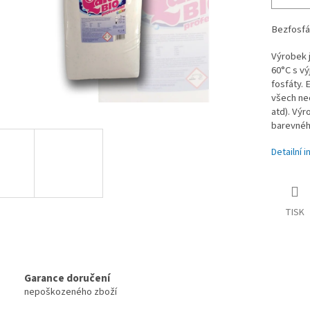
Bezfosfá
Výrobek j
60°C s vý
fosfáty. 
všech neč
atd). Vý
barevnéh
Detailní 
TISK
Garance doručení
nepoškozeného zboží