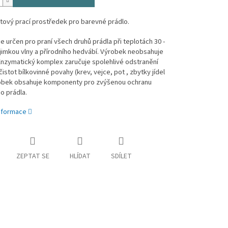
tový prací prostředek pro barevné prádlo.
e určen pro praní všech druhů prádla při teplotách 30 -
jimkou vlny a přírodního hedvábí. Výrobek neobsahuje
Enzymatický komplex zaručuje spolehlivé odstranění
istot bílkovinné povahy (krev, vejce, pot , zbytky jídel
robek obsahuje komponenty pro zvýšenou ochranu
o prádla.
informace
ZEPTAT SE
HLÍDAT
SDÍLET