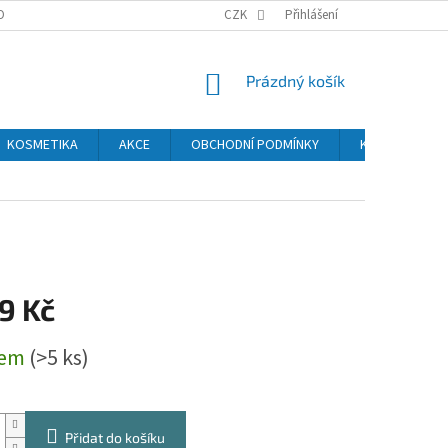
OBNÍCH ÚDAJŮ
CZK
Přihlášení
NÁKUPNÍ
Prázdný košík
KOŠÍK
KOSMETIKA
AKCE
OBCHODNÍ PODMÍNKY
KONTAKTY
9 Kč
dem
(>5 ks)
Přidat do košíku