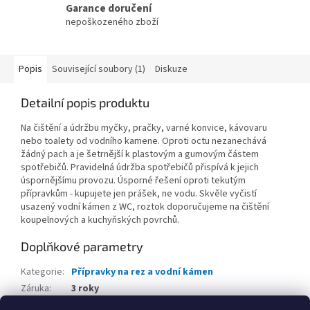
Garance doručení
nepoškozeného zboží
Popis
Související soubory (1)
Diskuze
Detailní popis produktu
Na čištění a údržbu myčky, pračky, varné konvice, kávovaru
nebo toalety od vodního kamene. Oproti octu nezanechává
žádný pach a je šetrnější k plastovým a gumovým částem
spotřebičů. Pravidelná údržba spotřebičů přispívá k jejich
úspornějšímu provozu. Úsporné řešení oproti tekutým
přípravkům - kupujete jen prášek, ne vodu. Skvěle vyčistí
usazený vodní kámen z WC, roztok doporučujeme na čištění
koupelnových a kuchyňských povrchů.
Doplňkové parametry
Kategorie
:
Přípravky na rez a vodní kámen
Záruka
:
3 roky
Hmotnost
:
1.5 kg