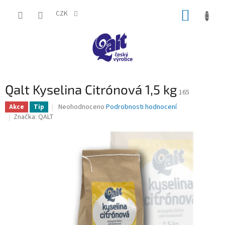
Přejít
NÁKUP
na
CZK
obsah
KOŠÍK
Qalt Kyselina Citrónová 1,5 kg
165
Průměrné
Neohodnoceno
Podrobnosti hodnocení
Akce
Tip
hodnocení
Značka:
QALT
produktu
je
0,0
z
5
hvězdiček.