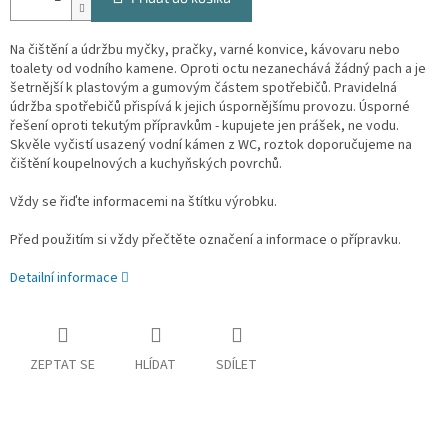
Na čištění a údržbu myčky, pračky, varné konvice, kávovaru nebo
toalety od vodního kamene. Oproti octu nezanechává žádný pach a je
šetrnější k plastovým a gumovým částem spotřebičů. Pravidelná
údržba spotřebičů přispívá k jejich úspornějšímu provozu. Úsporné
řešení oproti tekutým přípravkům - kupujete jen prášek, ne vodu.
Skvěle vyčistí usazený vodní kámen z WC, roztok doporučujeme na
čištění koupelnových a kuchyňských povrchů.
Vždy se řiďte informacemi na štítku výrobku.
Před použitím si vždy přečtěte označení a informace o přípravku.
Detailní informace
ZEPTAT SE
HLÍDAT
SDÍLET