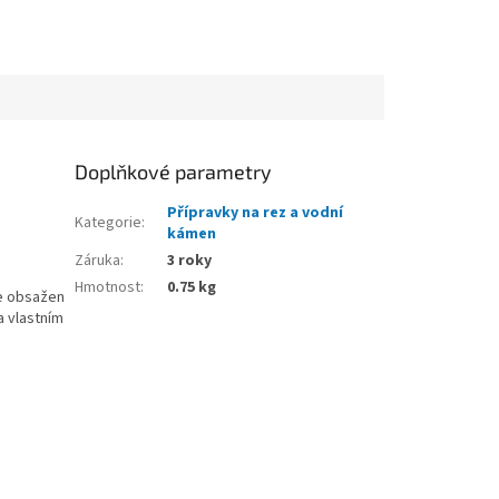
Doplňkové parametry
Přípravky na rez a vodní
Kategorie
:
kámen
Záruka
:
3 roky
Hmotnost
:
0.75 kg
je obsažen
a vlastním