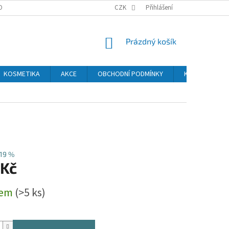
OBNÍCH ÚDAJŮ
CZK
Přihlášení
NÁKUPNÍ
Prázdný košík
KOŠÍK
KOSMETIKA
AKCE
OBCHODNÍ PODMÍNKY
KONTAKTY
19 %
 Kč
dem
(>5 ks)