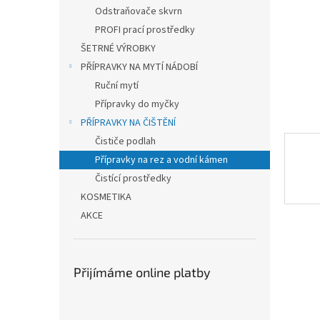
n
Odstraňovače skvrn
e
PROFI prací prostředky
l
ŠETRNÉ VÝROBKY
PŘÍPRAVKY NA MYTÍ NÁDOBÍ
Ruční mytí
Přípravky do myčky
PŘÍPRAVKY NA ČIŠTĚNÍ
Čističe podlah
Přípravky na rez a vodní kámen
Čistící prostředky
KOSMETIKA
AKCE
Přijímáme online platby