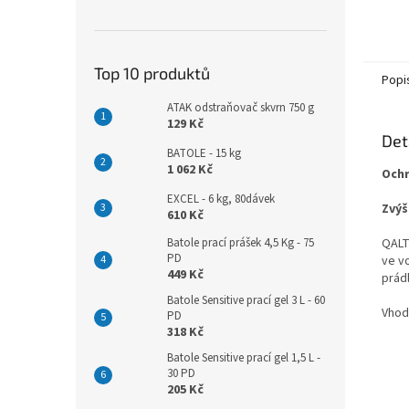
Top 10 produktů
Popi
ATAK odstraňovač skvrn 750 g
129 Kč
Det
BATOLE - 15 kg
1 062 Kč
Ochr
EXCEL - 6 kg, 80dávek
Zvýš
610 Kč
Batole prací prášek 4,5 Kg - 75
QALT
PD
ve v
449 Kč
prád
Batole Sensitive prací gel 3 L - 60
Vhod
PD
318 Kč
Batole Sensitive prací gel 1,5 L -
30 PD
205 Kč