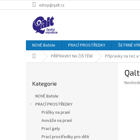
Přejít
eshop@qalt.cz
na
obsah
NOVÉ Batole
PRACÍ PROSTŘEDKY
ŠETRNÉ VÝ
Domů
PŘÍPRAVKY NA ČIŠTĚNÍ
Přípravky na rez a
P
Qalt
o
Přeskočit
s
Průměr
Neohod
Kategorie
kategorie
t
hodnoce
r
produkt
NOVÉ Batole
a
je
PRACÍ PROSTŘEDKY
0,0
n
z
Prášky na praní
n
5
í
Aviváže na praní
hvězdič
p
Prací gely
a
Prací prostředky pro děti