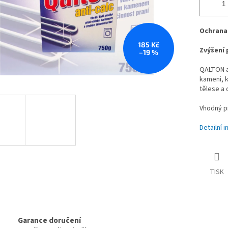
Ochrana
185 Kč
Zvýšení 
–19 %
QALTON an
kameni, k
tělese a 
Vhodný p
Detailní 
TISK
Garance doručení