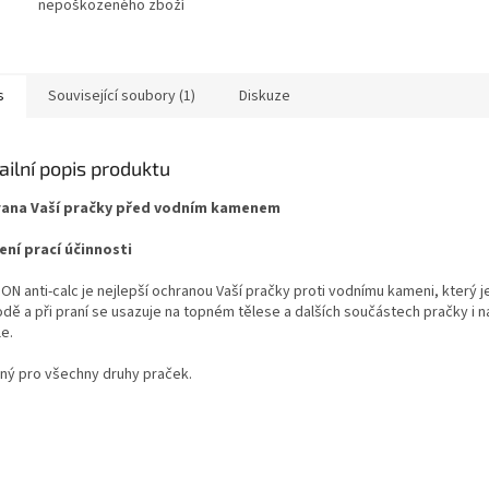
nepoškozeného zboží
s
Související soubory (1)
Diskuze
ailní popis produktu
ana Vaší pračky před vodním kamenem
ení prací účinnosti
ON anti-calc je nejlepší ochranou Vaší pračky proti vodnímu kameni, který 
odě a při praní se usazuje na topném tělese a dalších součástech pračky i n
le.
ný pro všechny druhy praček.