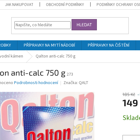
JAK NAKUPOVAT
OBCHODNÍ PODMÍNKY
PODMÍNKY OCHRANY OS
HLEDAT
ROBKY
PŘÍPRAVKY NA MYTÍ NÁDOBÍ
PŘÍPRAVKY NA ČIŠTĚNÍ
 vodní kámen
Qalton anti-calc 750 g
on anti-calc 750 g
273
né
noceno
Podrobnosti hodnocení
Značka:
QALT
ní
u
185 Kč
–
149
Měrná
Skla
cena:
ek.