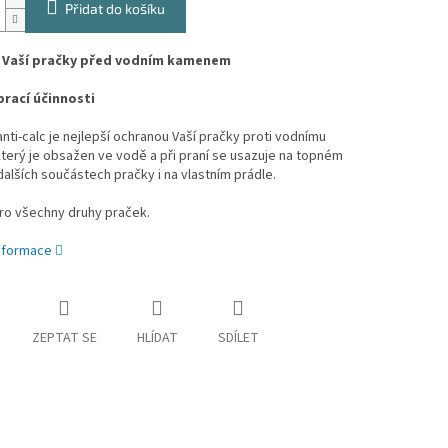
Přidat do košíku
 Vaší pračky před vodním kamenem
prací účinnosti
ti-calc je nejlepší ochranou Vaší pračky proti vodnímu
terý je obsažen ve vodě a při praní se usazuje na topném
dalších součástech pračky i na vlastním prádle.
ro všechny druhy praček.
informace
ZEPTAT SE
HLÍDAT
SDÍLET