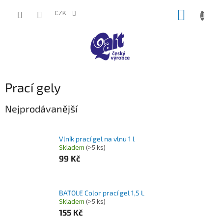
Přejít
NÁKUP
na
CZK
obsah
KOŠÍK
Prací gely
Nejprodávanější
Vlník prací gel na vlnu 1 l
Skladem
(>5 ks)
99 Kč
BATOLE Color prací gel 1,5 L
Skladem
(>5 ks)
155 Kč