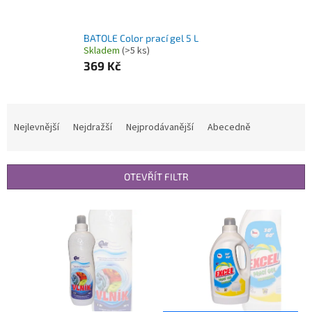
BATOLE Color prací gel 5 L
Skladem
(>5 ks)
369 Kč
Ř
a
Nejlevnější
Nejdražší
Nejprodávanější
Abecedně
z
e
n
OTEVŘÍT FILTR
í
p
V
r
ý
o
p
d
i
u
s
k
p
t
r
ů