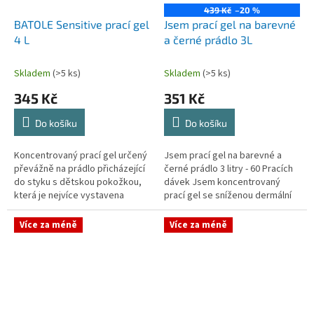
439 Kč
–20 %
BATOLE Sensitive prací gel
Jsem prací gel na barevné
4 L
a černé prádlo 3L
Skladem
(>5 ks)
Skladem
(>5 ks)
345 Kč
351 Kč
Do košíku
Do košíku
Koncentrovaný prací gel určený
Jsem prací gel na barevné a
převážně na prádlo přicházející
černé prádlo 3 litry - 60 Pracích
do styku s dětskou pokožkou,
dávek Jsem koncentrovaný
která je nejvíce vystavena
prací gel se sníženou dermální
rizikům podráždění a alergiím, a
dráždivostí vůči citlivé pokožce.
pro osoby s citlivou...
Jsem určen pro praní...
Více za méně
Více za méně