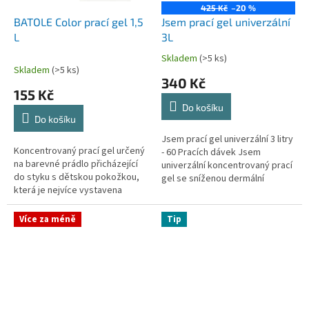
425 Kč
–20 %
BATOLE Color prací gel 1,5
Jsem prací gel univerzální
L
3L
Skladem
(>5 ks)
Průměrné
Skladem
(>5 ks)
hodnocení
340 Kč
produktu
155 Kč
je
Do košíku
4,0
Do košíku
z
5
Jsem prací gel univerzální 3 litry
Koncentrovaný prací gel určený
hvězdiček.
- 60 Pracích dávek Jsem
na barevné prádlo přicházející
univerzální koncentrovaný prací
do styku s dětskou pokožkou,
gel se sníženou dermální
která je nejvíce vystavena
dráždivostí vůči citlivé pokožce.
rizikům podráždění a alergiím, a
Jsem určen pro praní všech...
pro osoby s citlivou...
Více za méně
Tip