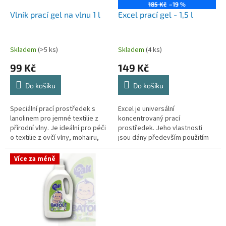
o
185 Kč
–19 %
d
Vlník prací gel na vlnu 1 l
Excel prací gel - 1,5 l
u
k
t
Skladem
(>5 ks)
Skladem
(4 ks)
ů
99 Kč
149 Kč
Do košíku
Do košíku
Speciální prací prostředek s
Excel je universální
lanolinem pro jemné textilie z
koncentrovaný prací
přírodní vlny. Je ideální pro péči
prostředek. Jeho vlastnosti
o textilie z ovčí vlny, mohairu,
jsou dány především použitím
angory a ostatních jemných
jen biologicky snadno
tkanin. Kombinace...
rozložitelných tenzidů a dalších
Více za méně
vhodných komponentů,...