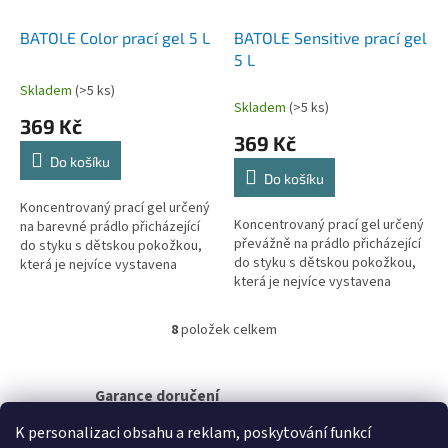
BATOLE Color prací gel 5 L
BATOLE Sensitive prací gel
5 L
Skladem
(>5 ks)
Průměrné
Skladem
(>5 ks)
hodnocení
369 Kč
produktu
369 Kč
je
Do košíku
5,0
Do košíku
z
5
Koncentrovaný prací gel určený
Koncentrovaný prací gel určený
hvězdiček.
na barevné prádlo přicházející
převážně na prádlo přicházející
do styku s dětskou pokožkou,
do styku s dětskou pokožkou,
která je nejvíce vystavena
která je nejvíce vystavena
rizikům podráždění a alergiím, a
rizikům podráždění a alergiím, a
pro osoby s citlivou...
pro osoby s citlivou...
8
položek celkem
O
v
l
á
Garance doručení
d
nepoškozeného zboží
a
K personalizaci obsahu a reklam, poskytování funkcí