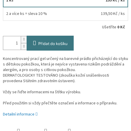
1 ks
155 Kč
/ ks
2 a více ks = sleva 10 %
139,50 Kč
/ ks
Ušetříte
0 Kč
Přidat do košíku
Koncentrovaný prací gel určený na barevné prádlo přicházející do styku
s dětskou pokožkou, která je nejvíce vystavena rizikům podráždění a
alergiím, a pro osoby s citlivou pokožkou.
DERMATOLOGICKY TESTOVÁNO (zkouška kožní snášenlivosti
provedena Státním zdravotním ústavem).
Vždy se řiďte informacemi na štítku výrobku.
Před použitím si vždy přečtěte označení a informace o přípravku.
Detailní informace