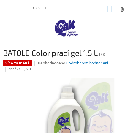
Přejít
NÁKUP
na
CZK
obsah
KOŠÍK
BATOLE Color prací gel 1,5 L
138
Průměrné
Neohodnoceno
Podrobnosti hodnocení
Více za méně
hodnocení
Značka:
QALT
produktu
je
0,0
z
5
hvězdiček.